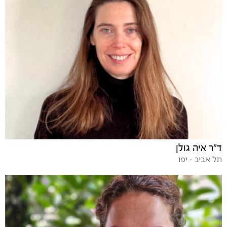
ד"ר איה גולן
תל אביב - יפו