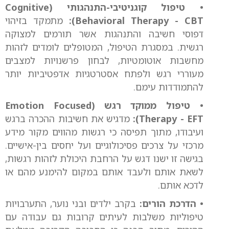
• טיפול קוגניטיבי-התנהגותי (Cognitive
Behavioral Therapy - CBT):
מתמקד בזיהוי
דפוסי חשיבה והתנהגות אשר תורמים למצוקה
רגשית. במסגרת הטיפול, המטופלים לומדים לזהות
מחשבות אוטומטיות, לבחון פרשנויות למצבים
מעוררי רגש ולפתח אסטרטגיות אדפטיביות יותר
להתמודדות עימם.
• טיפול ממוקד רגש (Emotion Focused
Therapy - EFT):
מדגיש את חשיבות ההכרה ברגש
ועיבודו, מתוך תפיסה כי רגשות מהווים מקור מידע
מרכזי על צרכים פסיכולוגיים ועל יחסים בין-אישיים.
בגישה זו ישנו דגש על הרחבת היכולת לזהות רגשות,
לשאת אותם ולעבד אותם במקום להימנע מהם או
לדכא אותם.
• הדרכת הורים:
בקרב ילדים ובני נוער, התערבויות
טיפוליות משלבות לעיתים קרובות גם עבודה עם