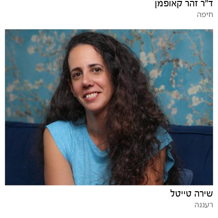
ד"ר זהר קאופמן
חיפה
שירה טייטל
רעננה