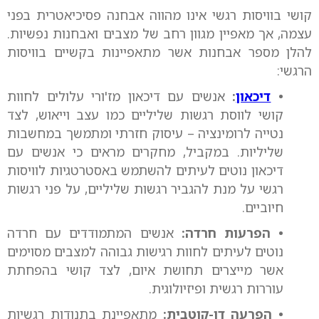
קושי בוויסות רגשי אינו מהווה אבחנה פסיכיאטרית בפני
עצמה, אך מאפיין מגוון רחב של מצבים ואבחנות נפשיות.
להלן מספר אבחנות אשר מתאפיינות בקשיים בוויסות
הרגשי:
•
דיכאון
:
אנשים עם דיכאון מז'ורי עלולים לחוות
קושי לווסת רגשות שליליים כמו עצב וייאוש, לצד
נטייה לרומינציה – עיסוק חזרתי ומתמשך במחשבות
שליליות. במקביל, מחקרים מראים כי אנשים עם
דיכאון נוטים לעיתים להשתמש באסטרטגיות לוויסות
רגשי על מנת להגביר רגשות שליליים, על פני רגשות
חיוביים.
• הפרעות חרדה:
אנשים המתמודדים עם חרדה
נוטים לעיתים לחוות רגישות גבוהה למצבים מסוימים
אשר מייצרים תחושת איום, לצד קושי בהפחתת
עוררות רגשית ופיזיולוגית.
• הפרעה דו-קוטבית:
מתאפיינת בתנודות רגשיות