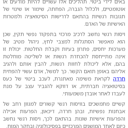
באים לידי ביטוי. תהליכים אלו עשויים להיות מודעים או
אוטומטיים, ולכלול הגברה, הפחתה, שימור או שינוי של
תגובות רגשיות בהתאם לדרישות הסיטואציה ולמטרות
האישיות של האדם.
ויסות רגשי נחשב לרכיב מרכזי בתפקוד נפשי תקין, שכן
הוא מאפשר הסתגלות למצבי לחץ, ניהול מטיב של
מערכות יחסים, פתרון בעיות וקבלת החלטות. יכולת זו
אינה מתייחסת להכחדת רגשות או לשליטה מוחלטת
בהם, אלא ליכולת לחוות רגשות, להבין אותם ולהגיב
אליהם באופן תואם הקשר. כך למשל, אדם עשוי להפחית
חרדה
לקראת משימה מאתגרת, לעכב ביטוי של כעס
בסיטואציה חברתית, או דווקא להגביר עצב על מנת
לעבדו לאחר אובדן משמעותי.
קשיים מתמשכים בוויסות רגשי קשורים למגוון רחב של
אבחנות נפשיות, ובהן חרדה, דיכאון, הפרעות אכילה
והפרעות אישיות שונות. בהתאם לכך, ויסות רגשי נחשב
כיום לאחד המושגים המרכזיים בפסיכולוגיה ובחקר המוח.