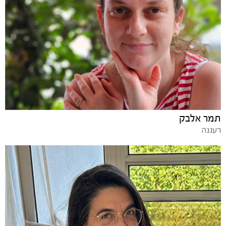
תמר אלבק
רעננה