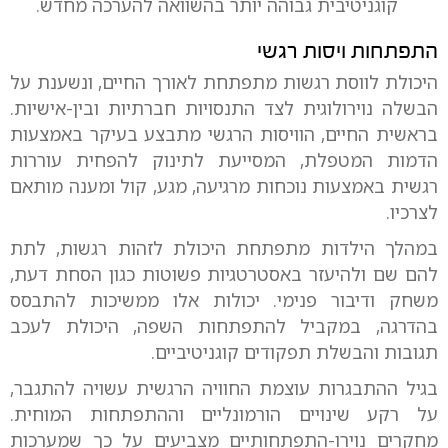
קוגניטיבית גבוהה יותר בהשוואה להערכה מחדש.
התפתחות ויסות רגשי
היכולת לווסת רגשות מתפתחת לאורך החיים, ונשענת על
הבשלה נוירולוגית לצד התנסויות חברתיות ובין-אישיות.
בראשית החיים, הוויסות הרגשי מתבצע בעיקר באמצעות
הדמות המטפלת, המסייעת לתינוק להפחית עוררות
רגשית באמצעות נוכחות מרגיעה, מגע, קול ומענה מותאם
לצרכיו.
במהלך הילדות מתפתחת היכולת לזהות רגשות, לתת
להם שם ולהיעזר באסטרטגיות פשוטות כגון הסחת דעת,
משחק ודיבור פנימי. יכולות אלו ממשיכות להתבסס
בהדרגה, במקביל להתפתחות השפה, היכולת לעכב
תגובות והבשלת תפקודים קוגניטיביים.
בגיל ההתבגרות עוצמת החוויה הרגשית עשויה להתגבר,
על רקע שינויים הורמונליים וההתפתחות המוחית.
מחקרים נוירו-התפתחותיים מצביעים על כך שמערכות