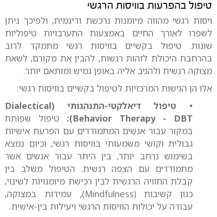
טיפול בהפרעות בוויסות הרגשי
ויסות רגשי מהווה מיומנות נרכשת ודינמית, ולפיכך ניתן
לשפרו לאורך החיים באמצעות התערבויות טיפוליות
שונות. טיפול בקשיים בוויסות רגשי מתמקד לרוב
בהרחבת היכולת לזהות רגשות, להבין את מקורם, לשאת
מצוקה רגשית ולהגיב אליה באופן גמיש ומותאם יותר.
אלו הן הגישות המרכזיות לטיפול בקשיים בוויסות רגשי:
• טיפול דיאלקטי-התנהגותי (Dialectical
Behavior Therapy - DBT):
טיפול שפותח
במקור עבור אנשים המתמודדים עם הפרעת אישיות
גבולית וקושי משמעותי בוויסות רגשי, וכיום נמצא
בשימוש נרחב יותר, בין היתר עבור אנשים אשר
מתמודדים עם הצפה רגשית. הטיפול משלב בין
קבלת החוויה הרגשית לבין רכישת מיומנויות לשינוי,
כגון קשיבות (Mindfulness), עמידות במצוקה,
עבודה על יכולות הוויסות הרגשי ויעילות בין-אישית.