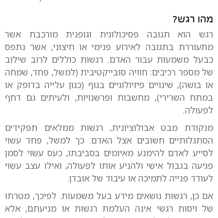
מהו רגש?
רגש הוא תגובה פסיכולוגית וגופנית מורכבת אשר
מתעוררת בתגובה לאירוע פנימי או חיצוני, אשר נתפס
כבעל משמעות עבור האדם. רגשות כוללים לרוב שילוב
של מספר רכיבים: חוויה סובייקטיבית (למשל, פחד, שמחה
או בושה), שינויים פיזיולוגיים בגוף (כגון עלייה בדופק או
במתח השרירי), מחשבות ופרשנויות, ולעיתים גם דחף
לפעולה.
מנקודת מבט אבולוציונית, רגשות ממלאים תפקידים
הסתגלותיים חשובים אצל האדם. כך למשל, פחד עשוי
לסייע לאדם להימנע מאיומים בסביבתו, כעס עשוי לסמן
פגיעה בגבול אישי ולהניע אותו לפעולה, ואילו עצב עשוי
לעודד פנייה לתמיכה או עיבוד של אובדן.
אם כן, רגשות נושאים מידע בעל משמעות. לפיכך, מטרתו
של ויסות רגשי אינה העלמת רגשות או מניעתם, אלא