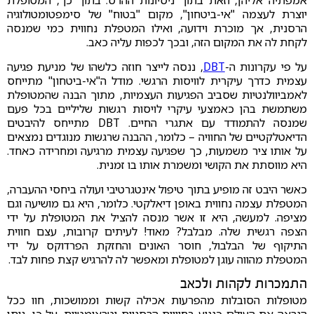
אמפתיה אליהן, וזאת בתוך ניסיונות ההרס. בתוך כך, המטופלת
יוצרת לעצמה "אי-ביטחון", מקום "בטוח" של סימפטומטולוגיה
הרסנית, אך מוכרת וידועה, ואילו המטפלת נחווית כמי שמנסה
לקחת לה את המקום הזה, ובכך לכפות עליה כאב.
על פי עקרונות ה-
DBT
, ננסה לייצר חוזה כלשהו של מניעת פגיעה
עצמית כדרך עיקרית לוויסות הרגשי. מודל ה"אי-ביטחון" מתייחס
לאמביוולנטיות שסביב הפגיעות העצמיות, מתוך הבנה שהמטופלת
משתמשת בהן כאמצעי עיקרי לויסות רגשות שליליים בכל פעם
שמנסה להתמודד עם אתגרי החיים. DBT מתייחס להיבטים
הדיאטלקטיים של החוויה – כלומר, ההבנה שרגשות מנוגדים נמצאים
על אותו ציר משמעות, כך שפגיעה עצמית מרגיעה ומחרידה כאחד.
היא מווסתת את הקושי ומשמרת אותו בו זמנית.
כאשר היבט זה מופיע בתוך טיפול אינטגרטיבי ועולה ביחסי ההעברה,
המטפלת עצמה נחווית באופן דיאלקטי. כלומר, היא גם מושיעה וגם
מציפה. למעשה, היא זו אשר מנסה להציל את המטופלת על ידי
הצפה רגשית שלה. מבלבל? מאוד! לעיתים קרובות, עצם חווית
התיקוף של הבלבול, חוסר האונים והחזקת הפרדוקס על ידי
המטפלת מהווה עוגן למטופלת ומאפשר לה להרגיש קצת פחות לבד.
התמכרות לקהות ולכאב
מטופלות הסובלות מהפרעות אכילה קשות וממושכות, חוו ככל