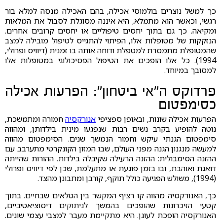
כך למשל נוצרים בולמוסי אכילה, בהם האכילה מנסה למלא בור
רגשי, וכאשר הוא מתמלא, היא איננה מסוגלת לסבול את המלאות
ומקיאה. כך גם בתוך יחסים טיפוליים או יחסים קרובים אחרים.
הנזקקות של מטופלות אלו, הפיתוי להתגייס לטיפול מובילה למצב
שהמטופלת מתמסרת למטפלת ודוחה אותה בו זמנית (דיוויס ופרולי,
1994). כל אלו הופכים את הטיפול הפסיכולוגי במטופלות אלו
למסובך במיוחד.
פרדוקס ה"אי ביטחון": הפרעות אכילה
כסימפטום
הפרעות אכילה שונות, ובאופן ספציפי
אנורקסיה
חמורה ומתמשכת,
נוטה להופיע בקרב נשים רבות שנפגעו מינית בילדותן, ומהווה
סימפטום הגנתי עיקש וחמור הנמשך שנים. הסימפטום מהווה
למעשה מנגנון הגנה מפני העולם, שבו המזון הקונקרטי מתערבב עם
ההזנה הסימבולית: ההזנה הרעילה שקיבלה בילדות. ההורות שהייתה
דואגת ואוהבת, ובו בזמן פוגעת או מתעלמת, שכן לפי דיוויס ופרולי
(1994), משולש הפגיעה כולל תוקף, קורבן ומתבונן מהצד.
כך, האנורקסיה מהווה קו רציף המקשר בין הטלאים שבחיים. בתוך
קטעי הזיכרונות שהופכים בהמשך לניתוקים דיסוציאטיביים,
האנורקסיה הופכת לעוגן. היא מתקיימת מעבר למצבי עצמי שונים.