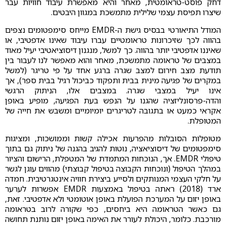
דחק פוסט-טראומטית, מאחר והיא מאפשרת עיבוד חוויות עבר
שיצרו תפיסת עצמי שלילית מתמשכת במגוון היבטים.
המודל התיאורטי בבסיס גישת ה-EMDR מייחס סימפטומים נצפים
בהווה לכך שזיכרונות טראומטיים עברו עיבוד שאינו אדפטיבי, או
שאיננו אדפטיבי יותר בהווה. כך למשל, מנגנון דיסוציאטיבי יעיל מאוד
במצבים של טראומה מתמשכת, מאחר והוא מאפשר לנו לעבור בין
תודעת מצב חירום למצב שגרה ברגע אחד על פי טריגר (למשל
במקרים של פגיעה מינית בבית ותפקוד כביכול רגיל בבית ספר), אך
אינו יעיל במצבי שגרה. במצבים אלו, הניתוק הרגשי
והדה-פרסונליזציה שהגנו על הנפש בעת הפגיעה, מופיע באופן
אקראי כמעט או בתגובה לטריגרים יומיומיים ומשבש את חייה של
המטופלת.
מטופלות הסובלות מהפרעות אכילה קשות וממושכות, ומציגות
סימפטומים של דיסוציאציה, נוטות להגיב בהגנה של ניתוק גם בתוך
טיפולי EMDR. אך, הנוכחות המתמדת של המטפלת, הרישום והציור
במהלך הטיפול (ונוכחות הקבוצה בטיפול קבוצתי) מהווים עוגן לגשר
על חלקי העצמי המנותקים ולסייע ביצירת חוויה אינטגרטיבית. חמדה
ארד (2018) ראתה בטיפול באמצעות EMDR אפשרות לערער
באופן יזום על המערכת הפועלת באופן אוטומטי ולא אדפטיבי. זאת,
גם כאשר הטראומה היא ביחסים, כפי שקורה לרוב בטראומה
מורכבת. כלומר, היכולת לעורר את האימה באופן יזום נותנת תחושה