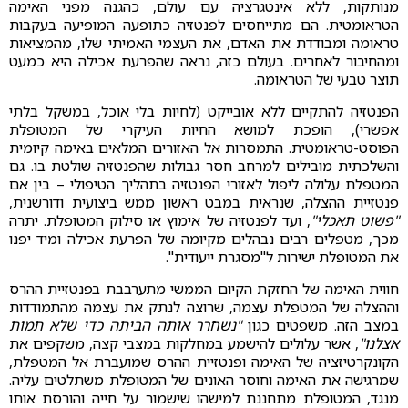
מנותקות, ללא אינטגרציה עם עולם, כהגנה מפני האימה
הטראומטית. הם מתייחסים לפנטזיה כתופעה המופיעה בעקבות
טראומה ומבודדת את האדם, את העצמי האמיתי שלו, מהמציאות
ומהחיבור לאחרים. בעולם כזה, נראה שהפרעת אכילה היא כמעט
תוצר טבעי של הטראומה.
הפנטזיה להתקיים ללא אובייקט (לחיות בלי אוכל, במשקל בלתי
אפשרי), הופכת למושא החיות העיקרי של המטופלת
הפוסט-טראומטית. התמסרות אל האזורים המלאים באימה קיומית
והשלכתית מובילים למרחב חסר גבולות שהפנטזיה שולטת בו. גם
המטפלת עלולה ליפול לאזורי הפנטזיה בתהליך הטיפולי – בין אם
פנטזיית ההצלה, שנראית במבט ראשון ממש ביצועית ודורשנית,
"פשוט תאכלי"
, ועד לפנטזיה של אימוץ או סילוק המטופלת. יתרה
מכך, מטפלים רבים נבהלים מקיומה של הפרעת אכילה ומיד יפנו
את המטופלת ישירות ל"מסגרת ייעודית".
חווית האימה של החזקת הקיום הממשי מתערבבת בפנטזיית ההרס
וההצלה של המטפלת עצמה, שרוצה לנתק את עצמה מהתמודדות
במצב הזה. משפטים כגון
"נשחרר אותה הביתה כדי שלא תמות
אצלנו"
, אשר עלולים להישמע במחלקות במצבי קצה, משקפים את
הקונקרטיזציה של האימה ופנטזיית ההרס שמועברת אל המטפלת,
שמרגישה את האימה וחוסר האונים של המטופלת משתלטים עליה.
מנגד, המטופלת מתחננת למישהו שישמור על חייה והורסת אותו