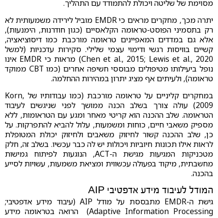
מסוימת של שליטה ויכולת להתמודד עם התהליך.
יתרה מכך, מחקרים מראים כי EMDR מוביל לירידה משמעותית לא
רק בתסמיני הפוסט-טראומה הקלאסיים (כגון חודרנות, הימנעות),
אלא גם במדדים המאפיינים טראומה מורכבת כמו דיסוציאציה,
קשיים בוויסות רגשי ודימוי עצמי שלילי. סקירות עדכניות (למשל
Chen et al., 2015; Lewis et al., 2020) מראות כי EMDR אינו
נופל ביעילותו מטיפולים מבוססי חשיפה אחרים (כמו CBT ממוקד
טראומה), ולעיתים אף מציג יתרון במהירות ההחלמה.
במחקרים קליניים על טראומה מורכבת (כמו עבודותיו של Korn,
2009) עולה צורך בשלב הכנה ממושך לפני שניגשים לעיבוד
הטראומה. שלב ההכנה הוא קריטי מאחר ומגע עם הטראומות, ללא
מספיק משאבי חיים, כוחות ומשמעות, עלול להביא להתפרקות. על
כן, שלב ההכנה קשור לחיזוק משאבים ולחיזוק יכולת המטופלת
לראות אילו תכונות חיוביות ויכולות יש לה כבר עכשיו. בשלב זה, חלק
מטכניקות המגיעות מגישת ה-ACT, הנוגעות לפיתוח גמישות
מחשבתית, מיקוד בפעולה עכשווית ומציאת משמעות, עשויות לסייע
בהכנה.
המודל לעיבוד מידע אדפטיבי AIP
גישת ה-EMDR מתבססת על מודל AIP (עיבוד מידע אדפטיבי;
Adaptive Information Processing) הרואה בטראומה מידע