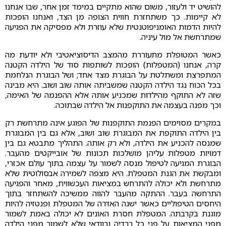
להושיט יד ולעזור, משום שהוא מתקיים במימד זמן אחר, שבו אנחנו
לא קיימות. כך משתחזרת חווית הצופה מן הצד, ואנחנו הופכות
להיות הדמות האומניפוטנטית שלא עוזרת ולא מפסיקה את הפגיעה
שמתרחשת אל מול עיניה.
כאשר המטופלת מתעוררת מהמצב הדיסוציאטיבי ולא יודעת מה
קרה, אנחנו (המטפלות) הופכות לשותפות סוד של הילדה הקטנה
המתפרצת ומשתלטת על הבוגרת מצד אחד; ושל הבוגרת הנלחמת
בכל הכוח נגד הילדה הקטנה שמשביתה אותה שוב ושוב. היא מבינה
שזה לא התוקף מהילדות שמכניע אותה אלא ההפנמה של האימה,
וכך מפנה בעצמה את התוקפנות אל הילדה שבתוכה.
במקרים מסוימים הפנמת התוקפנות של הפוגע אינה מתרחשת רק
בין הילדה התוקפת את המבוגרת שוב ושוב, אלא גם בין המבוגרת
שמנסה להכניע את הילדה, ולא רק אותה. התהליך מתבטא גם בין
דמויות מטפלות עליהן מושלכות תכונות של אובייקטים מהעבר.
הבוגרת המגיעה לטיפול מנסה לשמור על עצמה בתוך עולם אכזרי,
ומבקשת את הגנת המטפלת. היא מצפה לשמירה אבסולוטית שלא
מתרחשת ולא יכולה להתרחש במציאות העכשווית, מאחר והפגיעה
התרחשה בעבר. ההתקה מהעבר להווה ממשיכה להשתחזר בתוך
היחסים הטיפוליים כאשר ישנה האדרה של המטפלת ופנטזיה להיות
מוגנת בקרבתה. המטפלת חסרת האונים לא יכולה באמת לשמור
מפני המציאות על פני כל רבדיה ובוודאי שלא לשמור מפני הילדה