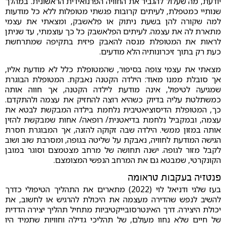
יודעת, מה שעלול להגביר את החוויה הפרנואידית הראשונית. במהלך
שנותיי כמטפלת, לעיתים קרובות פגשתי מטופלות ללא כל מודעות
למה שקורה להן בשעת ניתוק או פלאשבק, ומצאתי את עצמי
מתארת לה את עצמה. לעיתים הפלאשבק כל כך עוצמתי, עד שניתן
לראות את המטופלת מנסה להאבק פיזית בתקיפה שמתרחשת
כעת רק בתוך זיכרונותיה הלא מודעים.
מצאתי את עצמי צופה בסיפור, שהמטופלת כלל לא מודעת אליו,
אך סובלת ממנו מאוד: הילדה הקטנה נאבקת. המטופלת הבוגרת
שמגיעה לטיפול, אינה מודעת לילדה הקטנה, אך חווה אותה
כמשתלטת עליה בדיוק כשהיא רוצה להחזיק את עצמה ולהתקדם.
כך, המטופלת הדיסוציאטיבית נלחמת בילדה המבקשת לבטא את
עצמה, ובמקביל נלחמת בדיאטנית/ רופאה/ אחות שמבקשת להזין
אותה במזון ממשי. הילדה שבה זקוקה להזנה, אך המבוגרת חסרת
הגישה המודעת לחוויה, נאבקת על שליטה בגופה, ומסרבת שוב ושוב
לקבל מזור לגופה. ישנה תחושה של מרחב מצטמצם וסוגר במובן
הקונקרטי, שמבטא גם את המרחב הנפשי המצומצם.
פנטזיה בעקבות טראומה
בעז שלגי ודניאל לוי (2022) מתארים את התהליך הטיפולי כדרך
להשיב לנפש שהדירה מעצמה את היכולת להרגיש או לחשוב, את
יכולת היצירה. דרך האינטרסובייקטיביות מתחיל תהליך יצירה הדדית
של חיים שלא נחוו מעולם, של תהליכי גדילה וחוויות שתמיד היו