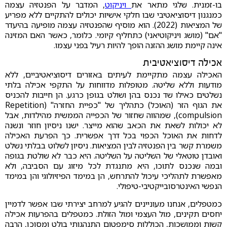
בו-זמנית. שלגי מתאר את
ויניקוט
, המדבר על הפנטזיה עצמה
כמנגנון דיסוציאטיבי שבו חלקי אישיות יכולים להתקיים ללא מפריע
של המציאות (2022). הוא מוסיף שהפנטזיה עצמה מופיעה בהיעדר
"אם" (מושג ויניקוטיאני) כתחליף קיומי. כלומר, כאשר האם המזינה
אינה קיימת מושג ההזנה הופך להיות רעיל בפני עצמו.
אכילה דיסוציאטיבית
האכילה עצמה מתקיימת לעיתים בּאזורים דיסוציאטיביים, ללא
מודעות וללא שליטה. מטופלות מדווחות על התקפי אכילה בלתי
נשלטים כאילו שד נכנס בהן ושולט בגופן כרגע. הן חייבות להכניס
את הגוף הזר (האוכל) כתהליך של "כפיית החזרה" (Repetition
compulsion), שמהווה שחזור של הכפייה הממשית מהילדות, אבל
לא יכולות לשאת את הכאב שהוא מייצר. ישנו ניסיון חוזר ונשנה
לדחות את האוכל הכפוי בכל דרך אפשרית. כך הפרעת האכילה
משמרת קשר בין הפנטזיה לבין המציאות. ניסיון לשלוט בבלתי נשלט
ואובדן טוטאלי של השליטה על השליטה. היא כבר לא שולטת בגופה
ובמה שנכנס לתוכו, היא מתנגדת לכל מיזוג עם הסביבה, ולא
מאפשרת לתהליכי עיכול להתרחש, הן במימד הפיזיולוגי והן במימד
הנפשי האינטרסובייקטיבי-טיפולי.
כמטפלים, אנחנו מעוניינים להגיע למרחב יצירתי שבו אפשר לדמיין
יחסים תקינים, מול העצמי ומול הזולת. כמטפלים בהפרעות אכילה
קשות וממושכות, הכוללות סימפטום התנהגותי בולט ומסוכן, הרבה