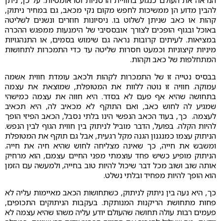
הנראה את העולם כנגוע בחוויית הרסניות וטראומטיות. על כן, ניתן
להבין מדוע הן ממשיכות לחפש מקום נקי מכאב, גם במחיר ניתוק,
קהות או כאב שניתן לשלוט בו. ניסיונות חוזרים ונשנים לשליטה
באוכל ובגוף הופכים לצורך אובססיבי של הימנעות ממפגש ההכרה
במציאות. לעיתים קרובות נראה גם שימוש בסמים, או התנהגויות
מיניות קיצוניות וכמעט חסרות שליטה עד כדי התמכרות לתחושות
המתחלפות של כאב וקהות.
בבסיס נטייה זו של התמכרות לקהות ולכאב עומדת חווית אשמה
עמוקה. חוויה זו נוטה ללוות את המטופלת, שמוצאת את עצמה
בתחושה שהיא אף פעם לא בסדר. היא חווה את עצמה כמישהי
שמגיע לה לחוש כאב, ואם התוקף לא מכאיב לה, היא תכאיב
לעצמה. כך, בעוד הכאב הנפשי הינו בלתי נסבל, הכאב הפיזי הופך
להיות הקלה. בפועל, הדבר מוביל לניתוק בין חווית הגוף לבין הנפש.
הניתוק עצמו כמנגנון הגנה מקל רגעית, אבל גם תוקף את המטופלת
ומשבש את חייה, כך שאינה מצליחה לחוש שהיא חיה את חייה.
הניתוק מופיע כשיש פחד עוצמתי מפני החיים עצמם, הוא מרחיק
אותה שוב ושוב מכל דבר שיכול להיות טוב בחייה, ולמעשה עם הזמן
הוא הופך להיות מפחיד ובלתי נשלט.
כך, היא נעה בין ניתוק לניתוק, כשתחושות הכאב מאיימות עליה לא
פחות מתחושת הריקנות המנותקת. בעקבות הניתוקים התכופים,
פעמים רבות עולה תחושה שהעולם יודע עליה משהו שהיא עצמה לא