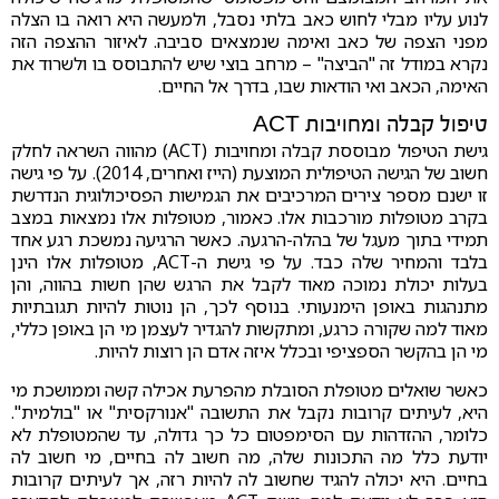
לנוע עליו מבלי לחוש כאב בלתי נסבל, ולמעשה היא רואה בו הצלה
מפני הצפה של כאב ואימה שנמצאים סביבה. לאיזור ההצפה הזה
נקרא במודל זה "הביצה" – מרחב בוצי שיש להתבוסס בו ולשרוד את
האימה, הכאב ואי הודאות שבו, בדרך אל החיים.
טיפול קבלה ומחויבות ACT
גישת הטיפול מבוססת קבלה ומחויבות (ACT) מהווה השראה לחלק
חשוב של הגישה הטיפולית המוצעת (הייז ואחרים, 2014). על פי גישה
זו ישנם מספר צירים המרכיבים את הגמישות הפסיכולוגית הנדרשת
בקרב מטופלות מורכבות אלו. כאמור, מטופלות אלו נמצאות במצב
תמידי בתוך מעגל של בהלה-הרגעה. כאשר הרגיעה נמשכת רגע אחד
בלבד והמחיר שלה כבד. על פי גישת ה-ACT, מטופלות אלו הינן
בעלות יכולת נמוכה מאוד לקבל את הרגש שהן חשות בהווה, והן
מתנהגות באופן הימנעותי. בנוסף לכך, הן נוטות להיות תגובתיות
מאוד למה שקורה כרגע, ומתקשות להגדיר לעצמן מי הן באופן כללי,
מי הן בהקשר הספציפי ובכלל איזה אדם הן רוצות להיות.
כאשר שואלים מטופלת הסובלת מהפרעת אכילה קשה וממושכת מי
היא, לעיתים קרובות נקבל את התשובה "אנורקסית" או "בולמית".
כלומר, ההזדהות עם הסימפטום כל כך גדולה, עד שהמטופלת לא
יודעת כלל מה התכונות שלה, מה חשוב לה בחיים, מי חשוב לה
בחיים. היא יכולה להגיד שחשוב לה להיות רזה, אך לעיתים קרובות