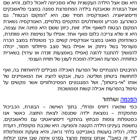
היא שם אצל הילדה העקשנית שלא מסכימה לאכול כלום, והיא שם
אצל הבוגרת שנאבקת בילדה המתפרצת ממנה במצבי פלאשבקים
ודיסוציאציה. האנורקסיה תמיד שם, היא "המקום הבטוח". גם
כשהרעב מכריע ומשתלטים התקפים בולמיים, האנורקסיה נשארת
המקום הבטוח לשאוף אליו. זאת, כיוון ששם היא מזינה את עצמה,
היא זו שלא צריכה כלום מאף אחד. אפילו על נשימות היא מוותרת,
כשהדופק מואט במצבי אנורקסיה קשים. כך מטופלת במצב הכרה
מעורפל בשל ניתוק או אפילו בשל מצב פיזיולוגי חמור, יכולה
להמשיך להתנגד להזנה (אפילו באמצעות זונדה או עירוי) בשארית
כוחותיה. הפרעת האכילה הופכת לעוגן של חווית העצמי.
ההיבטים ההגנתיים של הפרעת האכילה מובילים להיאחזות בה, ואף
לתחושת ביטחון ושליטה. כעת, אבקש להציג את המאפיינים של
אותו "אי-ביטחון", ושל המנגנונים הפסיכולוגיים אשר מקשים על
טיפול בהפרעות אכילה קשות וממושכות:
הפנמה
ושחזור
כפי שתֵּארו דיוויס ופרולי, בתוך האישה – הבוגרת, הכביכול
מתפקדת – נמצאת ילדה שמנסה לצאת החוצה. כאשר אנו
כמטפלות צופות מבחוץ בהתקף דיסוציאטיבי עם פלאשבקים,
נחשפת בעינינו הילדה הקטנה והפגיעה. היא שוכבת מקופלת, רועדת
כולה, רגליה בועטות באובייקט בלתי נראה, והיא צועקת וממלמלת
"די, זה כואב!". אנחנו צופות מהצד בסרט אימה שבו איננו יכולות