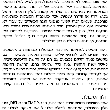
אשר עובד באופן לא אדפטיבי. לפי המודל, ניתן לסייע לאלו הנחשפו
לטראומה לבצע עיבוד יעיל ואדפטיבי של זיכרונות קשים, גם כאשר
הטראומה הינה ביחסים עם הזולת או קשורה להליך התפתחותי של
גיבוש זהות או הגדרה עצמית. אצל מטופלות הסובלות מטראומה
מורכבת, פעמים רבות יופיעו מנגנוני הגנה המעידים על עיבוד לא
אדפטיבי ואף מזיק ומסוכן. חלק ממנגנוני ההגנה הללו נחווים כלא
מודעים כלל, כגון מצבים דיסוציאטיביים שהמודעות לקיומם היא
עמומה גם עבור המטופלת שחווה בעיקר רגעי בילבול. חלקם
מודעים, אך תחושת השליטה בהן מבלבלת.
לאחר חשיפה לטראומה מורכבת, מטופלות מפתחות סימפטומים
אשר עוזרים להם להרגיש שליטה בחווית האימה המציפה, רובם
נוקשים מאוד וחלקם נמצאים גם הם על הקשת הדיסוציאטיבית,
כאשר ישנה תחושה שאין כלל שליטה בהם. תחושת דחיפות
להסתגרות, לפגיעה עצמית או להתקף אכילה, יכולים להיות מודעים,
אך לעיתים קרובות קשה מאוד לשלוט בהם. התנהגויות הגנתיות
אחרות, כגון צימצום אנורקטי, טקסים או שימוש בחומרים
פסיכו-אפטיביים, מאפשרים הפסקה מיידית של רגשות קשים
שמציפים.
חלון הסיבולת
אחד המושגים שמשתמשים בהם רבות, הן ב-EMDR והן ב-DBT, הינו
חלון הסיבולת, המתייחס ליכולת שלנו לשאת מצוקה. לכולנו יש