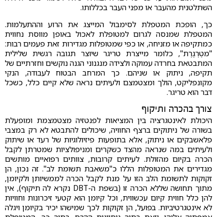
השתלטנית מהעבר או מפני העבר בכללותו.
כך, הופכת המטפלת לסימבול המייצג את הרוע וההתעלמות.
המטפלת שמנסה לגרום למטופלת לאכול באופן מווסת נחווית
כמתקיפה או מזניחה, או כפי שמטופלות מגדירות זאת פעמים רבות:
"מטְרְגֶרֶת", כלומר מייצרת טריגר שיוצר תגובה רגשית שלילית
המתבטאת בחרדה עמוקה ולצידה מנגנוני הגנה נוקשים וחזרתיים של
תקיפה, ניתוק או שניהם. כך המרחב הבטוח לעבודה, הנקי
מקונפליקט, הולך ומצטמצם ולעיתים נראה שלא קיים כלל, כשכל
דבר הוא טריגר.
צורך בהכרה ותיקוף
היכולת לאינטגרציה בין המציאות לפנטזיה מצטמצמת ומופעלת
בשורה של ניתוקים ברצף החוויה, שיכולים להתבטא לא רק במצבי
פלאשבקים או ניתוק, אלא בתופעות פיזיולוגיות של רעד או שיתוק
ולעיתים במה שנראה מהצד כשקרים ומניפולציות שמטרתן לקבל
הכרה בקיום מהזולת. לעיתים קרובות, צוותים רפואיים מותשים
מגדירים את המטופלות הללו כ"משאבת תשומת לב". זה נכון, הן
זקוקות לתשומת הלב הזו על מנת לקבל הכרה לממשיותן ולקיומן,
מתוך תחושה שללא הכרה זו (בשפת ה-DBT נקרא לה תיקוף), אין
להן כלל חווית קיום עכשווית, וכל קיומן הוא קטעי זיכרונות וחוויות
לא אינטגרטיביות. בפועל, הן זקוקות לכך שמישהו יכיר בקיומן ויגלה