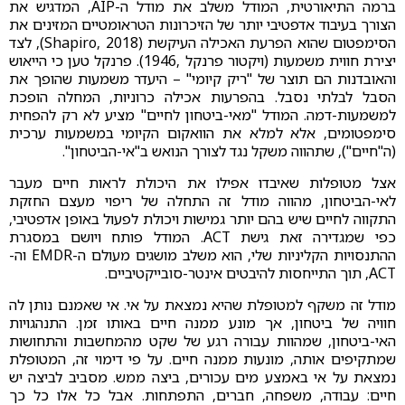
ברמה התיאורטית, המודל משלב את מודל ה-AIP, המדגיש את
הצורך בעיבוד אדפטיבי יותר של הזיכרונות הטראומטיים המזינים את
הסימפטום שהוא הפרעת האכילה העיקשת (Shapiro, 2018), לצד
יצירת חווית משמעות (ויקטור פרנקל ,1946). פרנקל טען כי הייאוש
והאובדנות הם תוצר של "ריק קיומי" – היעדר משמעות שהופך את
הסבל לבלתי נסבל. בהפרעות אכילה כרוניות, המחלה הופכת
למשמעות-דמה. המודל "מאי-ביטחון לחיים" מציע לא רק להפחית
סימפטומים, אלא למלא את הוואקום הקיומי במשמעות ערכית
(ה"חיים"), שתהווה משקל נגד לצורך הנואש ב"אי-הביטחון".
אצל מטופלות שאיבדו אפילו את היכולת לראות חיים מעבר
לאי-הביטחון, מהווה מודל זה התחלה של ריפוי מעצם החזקת
התקווה לחיים שיש בהם יותר גמישות ויכולת לפעול באופן אדפטיבי,
כפי שמגדירה זאת גישת ACT. המודל פותח ויושם במסגרת
ההתנסויות הקליניות שלי, הוא משלב מושגים מעולם ה-EMDR וה-
ACT, תוך התייחסות להיבטים אינטר-סובייקטיביים.
מודל זה משקף למטופלת שהיא נמצאת על אי. אי שאמנם נותן לה
חוויה של ביטחון, אך מונע ממנה חיים באותו זמן. התנהגויות
האי-ביטחון, שמהוות עבורה רגע של שקט מהמחשבות והתחושות
שמתקיפים אותה, מונעות ממנה חיים. על פי דימוי זה, המטופלת
נמצאת על אי באמצע מים עכורים, ביצה ממש. מסביב לביצה יש
חיים: עבודה, משפחה, חברים, התפתחות. אבל כל אלו כל כך