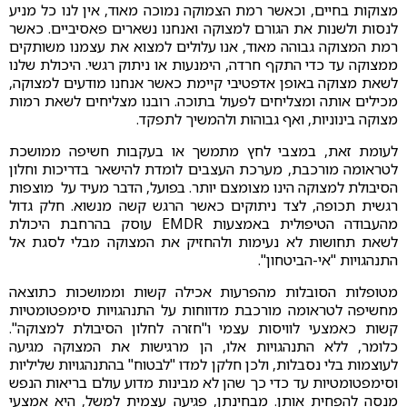
מצוקות בחיים, וכאשר רמת הצמוקה נמוכה מאוד, אין לנו כל מניע
לנסות ולשנות את הגורם למצוקה ואנחנו נשארים פאסיביים. כאשר
רמת המצוקה גבוהה מאוד, אנו עלולים למצוא את עצמנו משותקים
ממצוקה עד כדי התקף חרדה, הימנעות או ניתוק רגשי. היכולת שלנו
לשאת מצוקה באופן אדפטיבי קיימת כאשר אנחנו מודעים למצוקה,
מכילים אותה ומצליחים לפעול בתוכה. רובנו מצליחים לשאת רמות
מצוקה בינוניות, ואף גבוהות ולהמשיך לתפקד.
לעומת זאת, במצבי לחץ מתמשך או בעקבות חשיפה ממושכת
לטראומה מורכבת, מערכת העצבים לומדת להישאר בדריכות וחלון
הסיבולת למצוקה הינו מצומצם יותר. בפועל, הדבר מעיד על מוצפות
רגשית תכופה, לצד ניתוקים כאשר הרגש קשה מנשוא. חלק גדול
מהעבודה הטיפולית באמצעות EMDR עוסק בהרחבת היכולת
לשאת תחושות לא נעימות ולהחזיק את המצוקה מבלי לסגת אל
התנהגויות "אי-הביטחון".
מטופלות הסובלות מהפרעות אכילה קשות וממושכות כתוצאה
מחשיפה לטראומה מורכבת מדווחות על התנהגויות סימפטומטיות
קשות כאמצעי לוויסות עצמי ו"חזרה לחלון הסיבולת למצוקה".
כלומר, ללא התנהגויות אלו, הן מרגישות את המצוקה מגיעה
לעוצמות בלי נסבלות, ולכן חלקן למדו "לבטוח" בהתנהגויות שליליות
וסימפטומטיות עד כדי כך שהן לא מבינות מדוע עולם בריאות הנפש
מנסה להפחית אותן. מבחינתן, פגיעה עצמית למשל, היא אמצעי