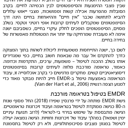
שבין מצבי ההימנעות והסימפטומים לבין הכמיהה לחיים. בקרב
הסובלות מהפרעות אכילה קשות וממושכות, מצבי ייאוש עלולים
להביא לתחושה שכבר "אין חיים" וההיאחזות בחיים הינה דרך
הסימפטומים שמקבלים לעיתים קרובות אופי רוטיני וטקסי. בשלב
מסוים, הסימפטומים הופכים לחלק עיקרי בחיים, כשסביבם ישנה
אימה לא מעובדת שמרחיקה עוד יותר את המטופלות מאפשרות של
בחירה בחיים.
לשם כך, ישנה התייחסות משמעותית ליכולת לשהות בתוך המצוקה
כדרך להתקדם אל עבר מה שבאמת חשוב בחיים, כפי שמגדירים
אותו בשלב ההכנה לטיפול – משמעות, ערכים, התקדמות וכדומה.
כאמור, טראומה מורכבת מלווה לעיתים קרובות בסימפטומים
דיסוציאטיביים קשים. מחקרים מדגישים כי בקרב אוכלוסייה זו, עיבוד
הטראומה באמצעות טיפול ב-EMDR חייב להיות מבוקר מאוד כדי
למנוע הצפה רגשית (Van der Hart et al., 2006).
EMDR בטיפול בטראומה מורכבת
גישת EMDR פותחה על ידי פרנסין שפירו (2018) החל מסוף שנות
ה-80 כגישה ממוקדת לטיפול בטראומה ועיבוד זיכרונות טראומטיים.
הגישה מתבססת על שימוש בגירוי בי-לטראלי (לרוב תנועת עיניים
ימין ושמאל) במהלך עיבוד של זיכרונות וחוויות. הגישה נמצאה יעילה
לטיפול במגוון מצבים פסיכופתולוגיים, ולא רק לטיפול בתסמונת