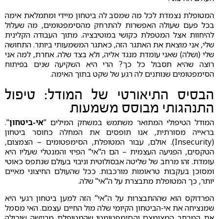
המטופלת נצמדת לכל מה שמסב לה ביטחון מיידי ומתמלאת אימה
בכל פעם שעולה האפשרות להתרחק מהסימפטומים, מה שעלול
להיחוות אצל המטפלת כקושי במוטיבציה. מתוך העבודה הקלינית
שלי, אני מוצאת את האתגר הזה, כאתגר המשמעותי ביותר. התחושה
שלי (ושלה) שאני עומדת מנגד אליה, ולא בצד שלה. אחרת, למה אני
רוצה שהיא תסבול כל כך? הרי היא השקיעה שנים בפיתוח
הסימפטומים שנותנים לה רגע של שקט בתוך האימה.
הבסיס התיאורטי של המודל: טיפול
התנהגותי מבוסס משמעות
המודל הטיפולי המתואר משתמש במשחק המילים "
אי-ביטחון
".
בראייה מסורתית, אנו תופסים את המחלה כחוסר ביטחון
(Insecurity). אולם, עבור המטופלת, הסימפטומים – הצמצום,
הטקסים, הפגיעה העצמית – הם ה"אי" הפיזי והמנטלי שעליו היא
עומדת. זהו מרחב של שליטה אבסולוטית וניבוי בעולם שנתפס כאוטי
ומסוכן בעקבות טראומות מורכבות. ככל שהעולם החיצוני מאיים
יותר, כך המטופלת מתבצרת על ה"אי" שלה.
הפרדוקס הוא שההתבצרות על ה"אי" הזה למען ביטחון רגעי היא
שמנציחה את אי-הביטחון הקיומי שלה מול החיים עצמם. האי מסמל
את המרחב המצומצם והסימפטומטי שהמטופלת מרגישה שיכולה