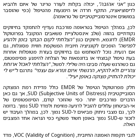
כגון
"אני אהובה"
, יכולה בקלות לעורר טריגר של איום ולהביא
לדיסוציאציה, התקף חרדה או הימנעות מהטיפול (כפי שהוסבר
במושגים אינטרסובייקטיביים של טראומה).
לכן, במהלך הטיפול בטראומה מורכבת נעדיף להתמקד בחיזוקים
נקודתיים בהווה (שלב אינסטלציית משאבים המקובל בפרוטוקול
EMDR). לדוגמא, חיזוקים כגון
"הצלחתי לקום הבוקר בזמן ולהגיע
לפגישה"
הופכים לקוגניציה חיובית המשקפת חווית מסוגלות, גם
אם רגעית. נוכל להשתמש גם בחיזוקים בעזרת מטופלות אחרות
בעת טיפול קבוצתי או בדוגמאות של הצלחה להימנע מסימפטום,
גם כשהרגש שעלה סביבו היה שלילי. למשל,
"הצלחתי לאכול ארוחת
צהריים ולא להקיא, הרגשתי איום ונורא עם עצמי"
נתרגם ל
"יש לי
יכולת להחזיק מצוקה באופן יעיל"
.
חלק מפרוטוקול הטיפול של EMDR כולל מדידת רמת המצוקה
הסובייקטיבית SUD (Subjective Units of Distress), אך גם כאן
הדברים מורכבים יותר. כפי שהוזכר קודם, הסימפטומים של
אי-הביטחון עלולים להוביל לרגיעה מזויפת ולמדד SUD נמוך. בדומה
לכך, גם מצבי ניתוק מביאים ל-SUD נמוך. לכן, במהלך העיבוד יש
לזכור ש-SUD נמוך באופן חשוד משקף כפי הנראה אחד המצבים
האלה.
לגבי תקפות האמונה החיובית, VOC (Validity of Cognition), מדד