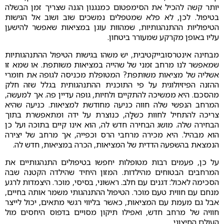
יותר קשה להכיל את הסימפטום כמנגנון הגנה שצריך זמן הבשלה
בטיפול. לכן, לא פלא שמטפלים נמשכים שוב ושוב אל הגישות
הטיפוליות ההתנהגותיות, שמהוות עוגן במציאות שאפשר להישען
עליו באופן מקרקע שמעורר ביטחון.
מבחינה אינטרסובייקטיבית, יש משהו בגישות הטיפול ההתנהגותיות
שמאפשר לנו מרחב זמני של שהייה במציאות משותפת. או שמא זו
אשליה של מציאות משותפת? המטופלת מכניסה לגופה את חומרי
ההזנה הפיזיולוגית על פי התוכנית ההתנהגותית בגלל שזה חלק
מהסכם. היא ממשיכה להתקיים ולחיות, גופה עדיין פה. אך למעשה,
המרחב הנפשי שלה חווה כניעה מחודשת למציאות. כניעה שהיא
צריכה להתחיל לחוות כשלָה, כנוצרת על ידה ומתאפשרת בתוך
הבחירה שלה. מושג הבחירה חדש לה, הוא אינו קיים בתוכה ועל כן
הוא מבהיל. היא מכירה מרחבי הרס וכפייה, אך מרחב של יצירה
הנמצאת בהשפעה הדדית של המציאות, הכרה במציאות, חדש לה.
על כן, פעמים רבות מטופלות יחפשו בטיפולים התנהגותיים את
המרחבים הבטוחים מהילדות. המזון היחיד שהילדה הקטנה שבה
הסכימה לאכול: דגנים עם חלב. ראשוני, בסיסי, מוכר. היצמדות לרגע
מנחם עם חווית טעם מוכר. הטיפול ההתנהגותי משמר אותה בחיים,
אבל גם מעמת עם המציאות, כאשר בליווי רגשי מתאים, יכול לייצר
חוויה של מרחב חדש, ואפילו תיקון מסויים בדפוס היחסים מול
העולם החיצוני.