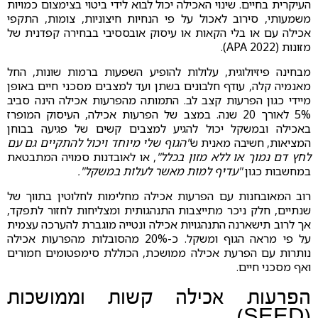
העיקרית בחיים. שינוי האכילה יכול לבוא לידי ביטוי בצימצום כמויות
משמעותי, סירוב לאכול על פי הנחיות חיצוניות, צומות, התקפי
אכילה עם או בלי הקאות או עיסוק אובססיבי בבחירה קפדנית של
מזונות (APA 2022).
מבחינה פיזיולוגית, עלולות להופיע השפעות ברמות שונות, החל
מאנמיה קלה, עודף חלבונים בשתן ועד למצבים מסכני חיים באופן
מיידי כגון הפרעות קצב לב. התמותה מהפרעות אכילה הינה סביב
5% לאורך 20 שנה. במצב של הפרעות אכילה, העיסוק המופרז
באכילה ובמשקל יכול להגיע למצבים קשים של פגיעה בבוחן
המציאות, חשיבה מאנית ש
"הגוף שלי מיוחד ויכול להתקיים גם עם
לחץ דם נמוך או ללא מזון בכלל"
, או לאובדנות סמויה המתבטאת
במחשבות כגון
"עדיף למות מאשר לעלות במשקל".
רוב המאובחנות עם הפרעות אכילה מחלימות לחלוטין בתווך של
שנתיים, חלק ניכר מתייצבות התנהגותית ומצליחות לחזור לתפקד,
אך לרוב תישארנה התנהגויות אכילה ונטייה מוגברת להערכה עצמית
על פי מראה הגוף ומשקל. כ-20% מהסובלות מהפרעות אכילה
נותרות עם הפרעת אכילה ממושכת, הכוללת סימפטומים חמורים
ואף מסכני חיים.
הפרעות אכילה קשות וממושכות
(SEED)