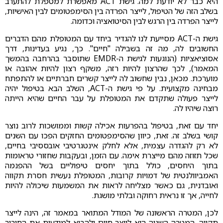
היא כבר לא יודעת למה. גישת ACT מאפשרת למטפלת להתערב
בשלב הזה של הטיפול, לייצר הפרדה בין הסימפטומים לבין האישיות,
לייצר הפרדה בין הרגש לבין הסיטואציה וכדומה.
גישת ה-ACT מסייעת לנו להגדיר ביחד עם המטופלת מהם הדברים
החשובים לה, מה זה בשבילה "חיים". כך, נגיע בעדינות, דרך
אסוציאציות (הנוגעות לגישת ה-EMDR שתוסבר בהרחבה בהמשך
המאמר), לכך שהרצון להיות רזה, משקף רצון להיות אהובה או
מוערכת. מכאן, נבין שחשוב לה לייצר קשרים חברתיים או להתפתח
מבחינה מקצועית. על פי גישת ה-ACT, השלב הבא בטיפול יהיה
לייצר פעולה שתקדם את המטופלת על עבר החיים שהיא הייתה
רוצה שיהיו לה.
יחד עם זאת, בטיפול בהפרעות אכילה קשות וממושכות לרוב נוצר
קושי בשלב זה. זאת, כיוון שהסימפטומים החזקים הפכו עם השנים
לא רק להגדרה עצמית, אלא לחלק אינטגרטיבי אובססיבי בחיים,
שכל תזוזה מהם מייצרת אימה. עם הזמן, ובעקבות שחזורי טראומות
בתוך היחסים, כולל בתוך יחסים טיפוליים בשל ההפנמה
האמביוולנטית של דמויות קרובות, המטופלת נעשית חסרת תקווה
ואובדנית, גם כאשר מצליחה לראות את המשמעות שיכולה להיות
לחייה, אך זו נראית רחוקה ובלתי מושגת.
לכן, המטרה הראשונה של המודל המתואר במאמר זה, הינה לייצר
תקווה. המטרה השניה היא לייצר חיים ולהביא למודעות את החיבור