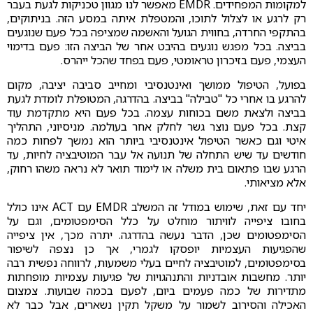
למקומות המפחידים. EMDR מאפשר לנו מגוון טכניקות לגעת בעבר
רק לרגע או לצלול לתוכו, והמטפלת איתה במסע הזה. בניתוקים,
בהתקפי החרדה, בחווית הגועל והאשמה שמציפה בכל פעם שנוגעים
בביצה. בכל מפגש נוגעים בהיבט אחר של הביצה הזו: פעם בדימוי
העצמי, פעם בזיכרון טראומטי, פעם בפחד שהכל ייהרס.
בפועל, הטיפול ממושך ואינטנסיבי ומחייב סביבה יציבה, מקום
להרגע בו אחרי כל "טבילה" בביצה. בהדרגה, המטופלת לומדת לגעת
בביצה ולצאת משם בכוחות עצמה. בכל פעם היא מתקדמת עוד
קצת. בכל פעם נוצר גשר לחלק אחר בעולמה. מניסיוני, התהליך
איטי וגם כאשר הטיפול אינטנסיבי ביותר הוא נמשך לפחות כמה
חודשים עד שיש התחלה של תנועה אל עבר המוטיבציה לחיות, עד
הרגע שבו פתאום בית משלה או לימוד תואר לא נראה משהו רחוק,
אלא מציאותי.
יחד עם זאת, שימוש במודל זה המשלב EMDR עם ACT אינו כולל
בחובו ציפייה לוויתור מוחלט על כלל הסימפטומים, וגם על
הסימפטומים שכן, הדבר נעשה בהדרגה. יתרה מכך, אין ציפייה
שהפגיעות העצמיות יופסקו לגמרי, אך כן נצפה לשיפור
בסימפטומים, למוטיבציה לחיים בעלי משמעות, לרווחה נפשית רבה
יותר. מחשבות אובדניות והתנהגויות של פגיעות עצמיות מופחתות
מתדירות של כמה פעמים ביום, לפעם בכמה שבועות. צמצום
האכילה והסירוב לשמור על משקל תקין נשארים, אבל כבר לא