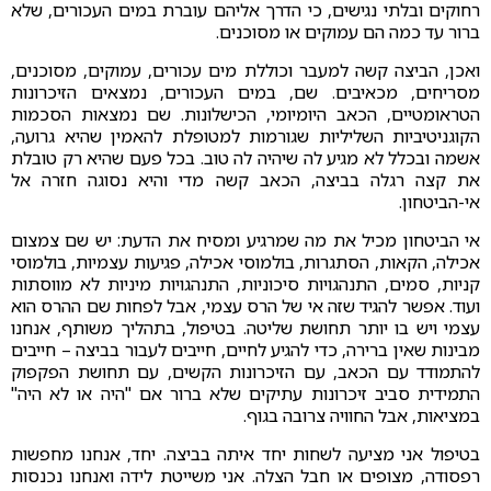
רחוקים ובלתי נגישים, כי הדרך אליהם עוברת במים העכורים, שלא
ברור עד כמה הם עמוקים או מסוכנים.
ואכן, הביצה קשה למעבר וכוללת מים עכורים, עמוקים, מסוכנים,
מסריחים, מכאיבים. שם, במים העכורים, נמצאים הזיכרונות
הטראומטיים, הכאב היומיומי, הכישלונות. שם נמצאות הסכמות
הקוגניטיביות השליליות שגורמות למטופלת להאמין שהיא גרועה,
אשמה ובכלל לא מגיע לה שיהיה לה טוב. בכל פעם שהיא רק טובלת
את קצה רגלה בביצה, הכאב קשה מדי והיא נסוגה חזרה אל
אי-הביטחון.
אי הביטחון מכיל את מה שמרגיע ומסיח את הדעת: יש שם צמצום
אכילה, הקאות, הסתגרות, בולמוסי אכילה, פגיעות עצמיות, בולמוסי
קניות, סמים, התנהגויות סיכוניות, התנהגויות מיניות לא מווסתות
ועוד. אפשר להגיד שזה אי של הרס עצמי, אבל לפחות שם ההרס הוא
עצמי ויש בו יותר תחושת שליטה. בטיפול, בתהליך משותף, אנחנו
מבינות שאין ברירה, כדי להגיע לחיים, חייבים לעבור בביצה – חייבים
להתמודד עם הכאב, עם הזיכרונות הקשים, עם תחושת הפקפוק
התמידית סביב זיכרונות עתיקים שלא ברור אם "היה או לא היה"
במציאות, אבל החוויה צרובה בגוף.
בטיפול אני מציעה לשחות יחד איתה בביצה. יחד, אנחנו מחפשות
רפסודה, מצופים או חבל הצלה. אני משייטת לידה ואנחנו נכנסות