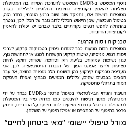
נוסף המשמש ב-EMDR המשמש להערכת המידה בה המטופלת
מצליחה להאמין בקוגניציה החיובית החלופית לשלילית. בקרב
מטופלות רגישות אלו, נתמקד שוב ושוב ברגע הנוכחי, בחדר הזה,
בטיפול העכשווי, שכן הייאוש הכללי לרוב גובר על הכל. לכן, נצטרך
בהתחלה לחפש רגעים נקודתיים בלבד שבהם יש יכולת להאמין
לקוגניציות החיוביות.
טכניקות ויסות והרגעה
מטופלות רבות מגיעות כבר למודות ניסיון בטכניקות קרקוע לצרכי
ויסות רגשי. מניסיוני, שיטות קרקוע הקשורות למגע או לתחושות גוף,
כגון נשימות עמוקות, בליעת רוק וכדומה, עשויות דווקא להיות
מציפות ולייצר אפקט הפוך של הגברת הדיסוציאציה. לכן, אני
מעדיפה טכניקות קירקוע בהן תשומת הלב מופנית החוצה, אל עבר
חפצים בצבעים שונים, צלילים המגיעים מבחוץ ואפילו העסקת
המוח בתרגילי מתמטיקה.
העיבוד והגירוי הבי-לטראלי בטיפול פרטני ב-EMDR נבחר על ידי
המטופלת מתוך רגישות להיבטים כמו מרחק פיזי בין המטפלת
למטופלת. בטיפול קבוצתי מציעים לרוב תיפוף על הברכיים, חיבוק
פרפר בתיפוף על הכתפיים או אפילו תיפוף על השולחן.
מודל טיפולי יישומי "מאי ביטחון לחיים"