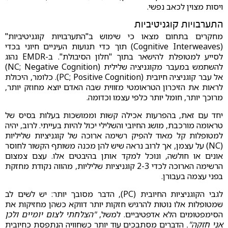
ויסות מצוין לכאב נפשי.
התערבויות קוגניטיביות
מחקרים בתחום מצאו כי שימוש ב"התערבויות קוגניטיביות"
(Cognitive Interweaves) תוך כדי תנועות העיניים חיוני בכדי
לסייע למטופלת להישאר בתוך "חלון הסיבולת". ב-EMDR נהוג
להשתמש במעבר מקוגניציה שלילית (NC; Negative Cognition)
אל עבר קוגניציה חיובית (PC; Positive Cognition). כלומר, היכולת
לראות את הזיכרון הטראומטי מזווית שבה האדם יוצא מחוזק יותר,
מרוכך יותר, חומל יותר כלפי עצמו וכדומה.
יחד עם זאת, בהפרעות אכילה קשות וממושכות בעלות בסיס של
טראומה מורכבת, מושג החיובי והשלילי יכול להיות בעייתי. לרוב, יהיה
למטופלות קל מאוד להפיק רשימה ארוכה של קוגניציות שליליות
(NC) על עצמן, אך לרוב נראה שיש להן מכנה משותף הקשור לחוסר
אונים או חולשה, ונוכל למקד אותן בהיבטים אלו. עצם צמצום
הרשימה הארוכה לכדי 2-3 קוגניציות שליליות, מהווה נקודת מחזקת
בפני עצמה בעבורן.
לגבי הקוגניציות החיובית (PC), הדבר מסובך יותר: יש לשים לב
שמטופלות אלו נוטות להרגיש חזקות יותר דווקא כשהן מחזיקות את
הסימפטומים הלא אדפטיביים. למשל,
"הצלחתי לצום יומיים ולכן
אני חזקה".
הדברים מסתבכים עוד יותר כשחוויה הנתפסת כחיובית