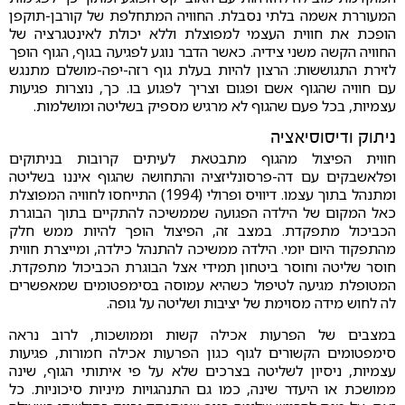
המעוררת אשמה בלתי נסבלת. החוויה המתחלפת של קורבן-תוקפן
הופכת את חווית העצמי למפוצלת וללא יכולת לאינטגרציה של
החוויה הקשה משני צידיה. כאשר הדבר נוגע לפגיעה בגוף, הגוף הופך
לזירת התגוששות: הרצון להיות בעלת גוף רזה-יפה-מושלם מתנגש
עם חוויה שהגוף אשם ופגום וצריך לפגוע בו. כך, נוצרות פגיעות
עצמיות, בכל פעם שהגוף לא מרגיש מספיק בשליטה ומושלמות.
ניתוק ודיסוסיאציה
חווית הפיצול מהגוף מתבטאת לעיתים קרובות בניתוקים
ופלאשבקים עם דה-פרסונליזציה והתחושה שהגוף איננו בשליטה
ומתנהל בתוך עצמו. דיוויס ופרולי (1994) התייחסו לחוויה המפוצלת
כאל המקום של הילדה הפגועה שממשיכה להתקיים בתוך הבוגרת
הכביכול מתפקדת. במצב זה, הפיצול הופך להיות ממש חלק
מהתפקוד היום יומי. הילדה ממשיכה להתנהל כילדה, ומייצרת חווית
חוסר שליטה וחוסר ביטחון תמידי אצל הבוגרת הכביכול מתפקדת.
המטופלת מגיעה לטיפול כשהיא עמוסה בסימפטומים שמאפשרים
לה לחוש מידה מסוימת של יציבות ושליטה על גופה.
במצבים של הפרעות אכילה קשות וממושכות, לרוב נראה
סימפטומים הקשורים לגוף כגון הפרעות אכילה חמורות, פגיעות
עצמיות, ניסיון לשליטה בצרכים שלא על פי איתותי הגוף, שינה
ממושכת או היעדר שינה, כמו גם התנהגויות מיניות סיכוניות. כל