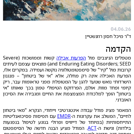
04.06.26
ד"ר מיכל חסון רוזנשטיין
הקדמה
מטפלים הניצבים מול
הפרעות אכילה
קשות וממושכות (Severe
and Enduring Eating Disorders; SEED) מוצאים עצמם לעיתים
קרובות מול "קיר" של סימפטומטולוגיה נוקשה ועמידה. במקרים אלו,
הפרעת האכילה אינה רק מחלה, אלא "אי של ביטחון" – מנגנון
הישרדותי נואש שנועד להגן על המטופלת מפני טראומות עבר, ריק
קיומי ופחד מוות. אולם, הפרדוקס הטיפולי טמון בכך שאותו "אי
ביטחון" הופך למלכודת המצמצמת את החיים ומגבירה את הסיכון
האובדני.
המאמר מציג מודל עבודה אינטגרטיבי וייחודי, הנקרא "מאי ביטחון
לחיים", המשלב את עקרונות ה-
EMDR
עם תפיסות פסיכואנליטיות
התייחסותיות (במיוחד של דייוויס ופרולי בנוגע לטיפול בנפגעות
בילדות) וגישת ה-
ACT
. המודל מציע הבנה חדשה של הסימפטום