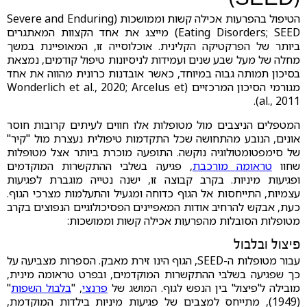
הטיפול בהפרעות אכילה קשות וממושכות (Severe and Enduring
Eating Disorders; SEED) מייצג את אחד הקצוות המאתגרים
ביותר של הפרקטיקה הקלינית. אוכלוסייה זו, המאופיינת במשך
מחלה של מעל שבע שנים ועמידות לניסיונות טיפול קודמים, נמצאת
בסיכון תמותה גבוה במיוחד, כאשר אובדנות כרונית מהווה את אחד
מגורמי הסיכון המרכזיים (Wonderlich et al., 2020; Arcelus et
al., 2011).
המטפלים הניצבים מול מטופלות אלו חווים לעיתים קרובות חוסר
אונים, הנובע מהתחושה שכל התקדמות טיפולית נעצרת מול "קיר"
של סימפטומטולוגיה נוקשה. התופעה מוכרת ביותר אצל מטופלות
שחוו
טראומה מורכבת
, פגיעה בשלבי ההתקשרות המוקדמים
ופגיעות מיניות. בקרב קבוצה זו, ישנה נטייה מוגברת לפגיעות
עצמיות, התייחסות אל הגוף כדוחה ומגעיל והתעלמות מצרכי הגוף.
כעת, אבקש להרחיב אודות המאפיינים הפסיכולוגיים הנפוצים בקרב
מטופלות הסובלות מהפרעות אכילה קשות וממושכות:
פיצול ובלבול
עבור מטופלות ה-SEED, הגוף הינו זירת מאבק. הספרות מצביעה על
כך שפגיעה בשלבי ההתקשרות המוקדמים, ובפרט טראומה מינית,
מובילה ל'פיצול' בין הנפש לגוף. המושג של
פרנצי
, "
בלבול השפות
"
(1949), מתייחס למצבים של פגיעות מיניות בילדות המוקדמת,