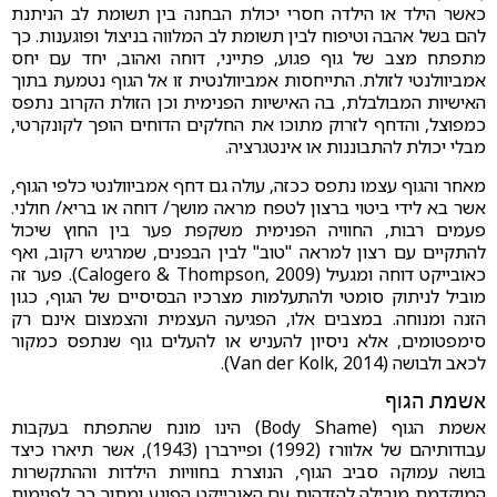
כאשר הילד או הילדה חסרי יכולת הבחנה בין תשומת לב הניתנת
להם בשל אהבה וטיפוח לבין תשומת לב המלווה בניצול ופוגענות. כך
מתפתח מצב של גוף פגוע, פתייני, דוחה ואהוב, יחד עם יחס
אמביוולנטי לזולת. התייחסות אמביוולנטית זו אל הגוף נטמעת בתוך
האישיות המבולבלת, בה האישיות הפנימית וכן הזולת הקרוב נתפס
כמפוצל, והדחף לזרוק מתוכו את החלקים הדוחים הופך לקונקרטי,
מבלי יכולת להתבוננות או אינטגרציה.
מאחר והגוף עצמו נתפס ככזה, עולה גם דחף אמביוולנטי כלפי הגוף,
אשר בא לידי ביטוי ברצון לטפח מראה מושך/ דוחה או בריא/ חולני.
פעמים רבות, החוויה הפנימית משקפת פער בין החוץ שיכול
להתקיים עם רצון למראה "טוב" לבין הבפנים, שמרגיש רקוב, ואף
כאובייקט דוחה ומגעיל (Calogero & Thompson, 2009). פער זה
מוביל לניתוק סומטי ולהתעלמות מצרכיו הבסיסיים של הגוף, כגון
הזנה ומנוחה. במצבים אלו, הפגיעה העצמית והצמצום אינם רק
סימפטומים, אלא ניסיון להעניש או להעלים גוף שנתפס כמקור
לכאב ולבושה (Van der Kolk, 2014).
אשמת הגוף
אשמת הגוף (Body Shame) הינו מונח שהתפתח בעקבות
עבודותיהם של אלוורז (1992) ופיירברן (1943), אשר תיארו כיצד
בושה עמוקה סביב הגוף, הנוצרת בחוויות הילדות וההתקשרות
המוקדמת מובילה להזדהות עם האובייקט הפוגע ומתוך כך לפגימות