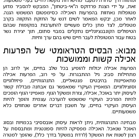
ומתווה דרך סדורה למעבר מהישרדות נוקשה לחיים בעלי משמעות.
זאת, על ידי הצגת פרדוקס ה"אי-ביטחון", המבקש להסביר מדוע
מטופלות נאחזות בהפרעות האכילה כסימפטום המשמש הגנה.
לאחר מכן, יבקש המאמר לשים דגש על החזקת התקווה בקרב
מטפלים, לצד מתן כלים מעשיים להתערבות במקומות שבהם
הטיפולים הקונבנציונליים נתקלים במבוי סתום, תוך יצירת גשר
בטוח עבור המטופלת לעבר חיים שיש בהם ערך וחיות.
מבוא: הבסיס הטראומטי של הפרעות
אכילה קשות וממושכות
הפרעות אכילה יכולות להופיע בכל שלב בחיים, אך לרוב הן
מתחילות סביב גיל ההתבגרות. על פי רוב, הפרעות אכילה
מתאפיינות בהיבטים מנטאליים, התנהגותיים, פיזיולוגיים
וסוציולוגיים. המאפיין העיקרי שמאפשר גם אבחנה מבדלת קשור
לעיסוק יתר באוכל, אכילה, צורת ומשקל הגוף. מאפייני הגוף הופכים
להיות המרכיב העיקרי שמשמש להערכה עצמית והופך להיות
העיסוק העיקרי בחיים, על חשבון דברים אחרים שנחווים כלא
משמעותיים.
מבחינה התנהגותית, ניתן לראות עיסוק אובססיבי בכמויות ובסוג
האוכל שנאכל. האכילה מפסיקה להיות ספונטנית ומתבססת על
רצון לשנות את המשקל (לרדת במשקל בדרך כלל), שהופך למטרה