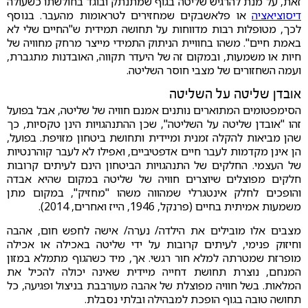
זאת, על מנת להרגיש שליטה בגוף שמתנתק ובוגד בחולשתו כשעולה
דיסוציאציה
או פלאשבקים שמחזירים לטראומות מהעבר. בנוסף
לכך, מטופלות רבות מדווחות על תחושה תמידית ש"החיים שלי לא
באמת חיים". משהו בחוויית הניתוק התמידי מייצר מרחק מחוויה של
חיות או משמעות, ובמקום זה של היעדר תקווה, האובדנות מתגברת,
ועמה השחזורים של מצבי חוסר השליטה.
אובדן שליטה על השליטה
הסימפטומים המתוארים נותנים אמנם חוויה של שליטה, אבל בפועל
זהו "אובדן שליטה על השליטה", שכן ההתנהגויות הינן טקסיות, כך
שהן מביאות להקלה זמנית ומיידית ותחושת ביטחון מזויפת. בפועל,
הן אינן מקדמות לעבר חיים אדפטיביים, ואפילו לא לעבר קוהרנטיות
של העצמי. החלקים של התנהגויות הביטחון הינם לעיתים קרובות
חלקים מפוצלים שיוצרים חוויה של שליטה במקום שהיא אבדה
והופכים לחלק אינטגרלי שמהווה משהו "מחזיק", במקום מתן
משמעות אמיתית בחיים (פרנקל, 1946, הייז ואחרים, 2014).
מצבים אלו מובילים את הילדה/ נערה/ אישה לחפש חום, אהבה
וחיזוק פנימי, לעיתים קרובות על ידי שליטה באכילה או אכילה
מופרזת שמטרתה למלא חור רגשי. אך, מיד כשהגוף מתמלא במזון
המנחם, נוצרת תחושת דחייה מיידית שאינה יכולה להכיל את
המלאות. בשל חוויה מפוצלת של אהבה מעורבבת בניצול ופגיעה, כל
תחושה טובה בגוף הופכת למבהילה ובלתי נסבלת.