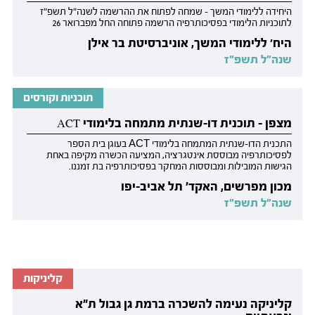
היחידה ללימודי המשך - שמחה לפתוח את ההרשמה לשנה״ל תשפ״ז
לתוכניות הלימודי בפסיכותרפיה הרשמה פתוחה החל מפברואר 26
היח׳ ללימודי המשך, אוניברסיטת בר אילן
שנה״ל תשפ״ז
תוכניות וקורסים
מצפן - תוכנית דו-שנתית מתמחה בלימודי ACT
התכנית הדו-שנתית המתמחה בלימודי ACT בעוגן בית הספר
לפסיכותרפיה מבוססת אינטגרציה, המציעה הכשרה מקיפה באחת
הגישות המובילות ומבוססות המחקר בפסיכותרפיה בת זמננו.
מכון מפרשים, האקד' תל אביב-יפו
שנה״ל תשפ״ז
קליניקות
קליניקה נעימה להשכרה ברמת גן גבול ת"א