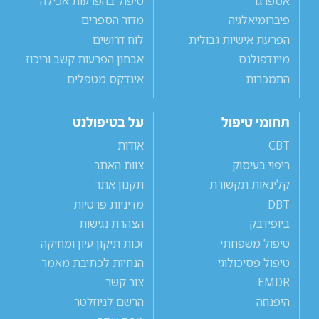
אספרגר
טיפול בהפרעות אכילה
פיברומיאלגיה
מדור הספרים
הפרעת אישיות גבולית
לוח דרושים
מיינדפולנס
אבחון הפרעות קשב וריכוז
התמכרות
אינדקס מטפלים
תחומי טיפול
על בטיפולנט
CBT
אודות
ריפוי בעיסוק
צוות האתר
קלינאות תקשורת
תקנון אתר
DBT
מדיניות פרטיות
ביופידבק
הצהרת נגישות
טיפול משפחתי
זכות תיקון עיון ומחיקה
טיפול פסיכולוגי
הנחיות לכתיבת מאמר
EMDR
צור קשר
היפנוזה
הרשם לניוזלטר