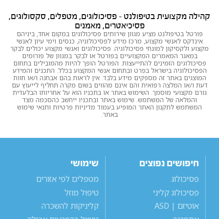
קהילה מקצועית בטיפולנט - פסיכולוגים, מטפלים, סקסולוגים,
פסיכיאטרים, מאמנים
פורטל בטיפולנט מציע מגוון שירותים פסיכולוגים במקום אחד, ביניהם
אינדקס לאנשי מקצוע, מרכז מידע לפסיכולוגיה, כנסים וימי עיון לאנשי
מקצוע ולקסיקון למונחי פסיכולוגיה. פסיכולוגים ואנשי מקצוע יכולים לבקר
במאגר המאמרים המקצועיים בפורטל או לבקר במגוון של פורומים
פסיכולוגים הזמינים להתייעצות. הפורטל הופך להיות מהמובילים בתחום
הפסיכולוגיה בישראל בפרט ובתחום אנשי המקצוע בכלל. התכנים והמידע
המוצגים באתר זה מספקים מידע בלבד. אין לראות בהם אבחנה ו/או חוות
דעת ו/או המלצה רפואית והם אינם מהווים בשום מקרה תחליף לייעוץ עם
גורם מקצועי מוסמך. השימוש באתר או בתכניו הוא על אחריותו הבלעדית
והמלאה של המשתמש. שימוש באתר ובתכניו ייחשב כהסכמה מצד
המשתמש לתקנון האתר המופיע בעמוד מדיניות פרטיות ותנאי שימוש
באתר.
חיפושים נפוצים
שימושי
פסיכולוג
מטפלים לפי אזורים
פסיכולוג קליני
טיפול מוזל
אוטיזם | ASD
קליניקות להשכרה