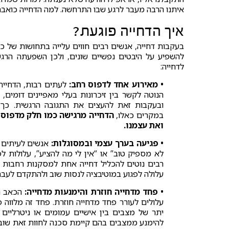
איתנו הרבה מעבר לרגע שבו התרחשה. למה הדחייה כואבת
איך הדחייה פוגעת?
בעקבות דחייה, אנשים רבים חווים עלייה בתחושות של כ
להשפיע על היבטים נפשיים שונים, ולכן השפעתה הרגש
לדחייה:
• מאירוע אחד לדפוס רחב:
לעתים רבות, הדחייה
הנוטה לקשר בין זיכרונות בעלי מאפיינים דומים, 
ובעקבות זאת להעצים את התגובה הרגשית. כך,
במקרים כאלו,
הדחייה מרגישה כמו חלק מדפוס ר
ואת עצמנו.
• פגיעה בערך עצמי ובמסוגלות:
אנשים לעיתים מ
לא מספיק טוב” או “אין לי מה להציע”, עלולות 
רבים נוטים להכליל דחייה אחת למסקנות רחבות יו
עלולה לפגוע במוטיבציה לנסות שוב ולהתקדם לעבר
• פחד מדחייה חוזרת והימנעות מדחייה:
הכאב הר
עלולים לעורר פחד מדחייה חוזרת. פחד זה מלווה
יתר של מצבים בין אישיים עמומים או ניטרליים כ
להימנע ממצבים בהם קיימת סכנה לחוות זאת שוב