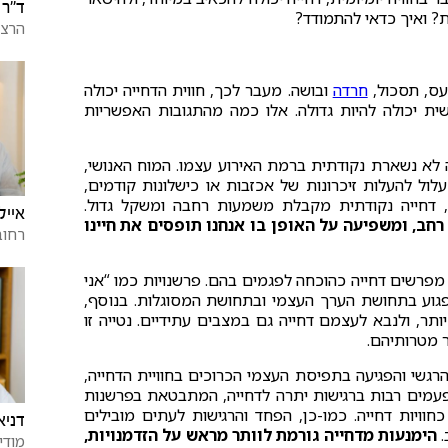
ד"ר 
? ואיך כדאי להתמודד?
הרצל
עס, תסכול,
חרדה
ובושה. מעבר לכך, חווית הדחייה יכולה
ית יכולה להיות גדולה. אלו כמה מהתגובות האפשריות
 לא נשארת נקודתית ברמת האירוע עצמו. המוח האנושי,
עלול להעלות זיכרונות של אכזבות או כישלונות קודמים,
 דחייה נקודתית מקבלת משמעות רחבה ומשקל גדול.
אייל
חב, ומשפיעה על האופן בו אנחנו תופסים את חיינו
רחוב
פרשים דחייה כהוכחה לפגמים בהם. פרשנויות כמו “אני
לפגוע בתחושת הערך העצמי ובתחושת המסוגלות. בנוסף,
תר, ולנבא לעצמם דחייה גם במצבים עתידיים. נטייה זו
 מטרותיהם.
גשי והפגיעה בתפיסת העצמי הכרוכים בחוויית הדחייה,
 פעמים רבות ברגישות יתרה לדחייה, המתבטאת בפרשנות
חוויות דחייה. כמו-כן, הפחד והרגישות לעתים מובילים
דניא
.
הימנעות מדחייה גורמת לוותר מראש על הזדמנויות,
מודי