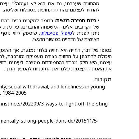
מהחוויה שעברתי, גם אם היא לא נעימה?״. עצם
להחזיר לעצמנו בהדרגה תחושת מסוגלות ושליטה.
• גיוס תמיכה רגשית:
בדומה למקרים רבים בהם א
של הקרובים אלינו, המשפחה והחברים, על מנת להר
ניתן לפנות ל
טיפול פסיכולוגי
, שיספק ליווי נוס
האישית של הדחייה במישור הרגשי.
בסופו של דבר, דחייה היא חוויה בלתי נמנעת, אך האופן
היכולת להתבונן על החוויה בצורה מעמיקה ומורכבת, ל
עצמנו, היא חלק מרכזי בהתמודדות מיטיבה. לעיתים, דוו
את האמונה העצמית שלנו ואת התוכניות להמשך הדרך.
מקורות
vity, social withdrawal, and loneliness in young
8), 1984-2005
instincts/202209/3-ways-to-fight-off-the-sting-
mentally-strong-people-dont-do/201511/5-
m
תחומי מומחיות: