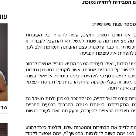
ם הסבירות לדחייה נמוכה.
עוד
במספר עצות שימושיות:
נו חווים רגשות חזקים, קשה להפריד בין העובדות
ל מה מציאות ומה פרשנות. למשל, לא להתקבל לעבודה, זו
כשרת״, זו כבר פרשנות. עצם ההבחנה ותשומת הלב לכך
 להפחית את עוצמת הפגיעה.
יני סיבות, ואילו לעתים המצב הרגיש מוביל אנשים לבחור
לחשוב על הסברים אחרים, אשר לוקחים בחשבון נסיבות
ו לדייט נוסף כי לא הייתה בינינו כימיה״, או ״אולי בשנה
ם מסוג זה בעלי השפעה פחות הרסנית על תפיסת העצמי,
ה אינה ידועה.
ות קודמות של דחייה, נסו להיזכר במכוון ולתת משקל גם
תם, התקבלתם, השגתם מטרה. היזכרות ברגעים חיוביים
שבי
ים חיוביים הראויים להערכה, ובעקבות זאת לעורר רגשות
ות לדייק את הבחירות והמטרות שלנו, וללמוד כיצד להגיע
ת כמו ״מה חשוב לי לנסות בהמשך?״, ״מה אפשר ללמוד