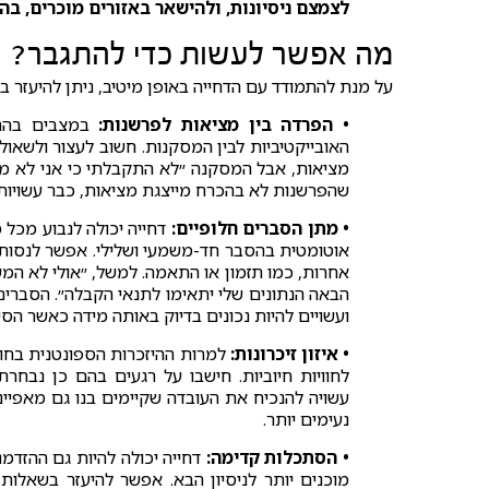
לצמצם ניסיונות, ולהישאר באזורים מוכרים, בה
מה אפשר לעשות כדי להתגבר?
על מנת להתמודד עם הדחייה באופן מיטיב, ניתן להיעזר 
• הפרדה בין מציאות לפרשנות:
במצבים בהם א
האובייקטיביות לבין המסקנות. חשוב לעצור ולשאו
מציאות, אבל המסקנה ״לא התקבלתי כי אני לא מו
שהפרשנות לא בהכרח מייצגת מציאות, כבר עשויות
• מתן הסברים חלופיים:
דחייה יכולה לנבוע מכל מ
אוטומטית בהסבר חד-משמעי ושלילי. אפשר לנסות 
אחרות, כמו תזמון או התאמה. למשל, ״אולי לא המשכנ
הבאה הנתונים שלי יתאימו לתנאי הקבלה״. הסברי
ועשויים להיות נכונים בדיוק באותה מידה כאשר הסיב
• איזון זיכרונות:
למרות ההיזכרות הספונטנית בחווי
לחוויות חיוביות. חישבו על רגעים בהם כן נבחר
עשויה להנכיח את העובדה שקיימים בנו גם מאפיינ
נעימים יותר.
• הסתכלות קדימה:
דחייה יכולה להיות גם ההזדמנ
מוכנים יותר לניסיון הבא. אפשר להיעזר בשאלו