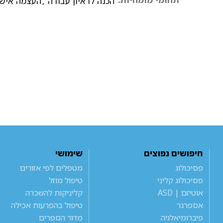
הכנה לראיון עבודה
,
העצמה אישי
חיפושים נפוצים
שימושי
פסיכולוג
מטפלים לפי אזורים
פסיכולוג קליני
טיפול מוזל
אוטיזם | ASD
קליניקות להשכרה
אספרגר
טיפול בהפרעות אכילה
פיברומיאלגיה
מדור הספרים