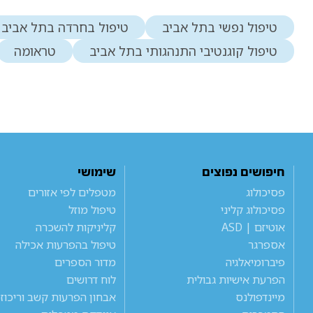
טיפול נפשי בתל אביב
טיפול בחרדה בתל אביב
טיפול קוגנטיבי התנהגותי בתל אביב
טראומה
חיפושים נפוצים
שימושי
פסיכולוג
מטפלים לפי אזורים
פסיכולוג קליני
טיפול מוזל
אוטיזם | ASD
קליניקות להשכרה
אספרגר
טיפול בהפרעות אכילה
פיברומיאלגיה
מדור הספרים
הפרעת אישיות גבולית
לוח דרושים
מיינדפולנס
אבחון הפרעות קשב וריכוז