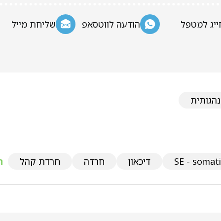
ייג למטפל
הודעה לווטסאפ
שליחת מייל
נהגותית
SE - somat
דיכאון
חרדה
חרדת קהל
ת